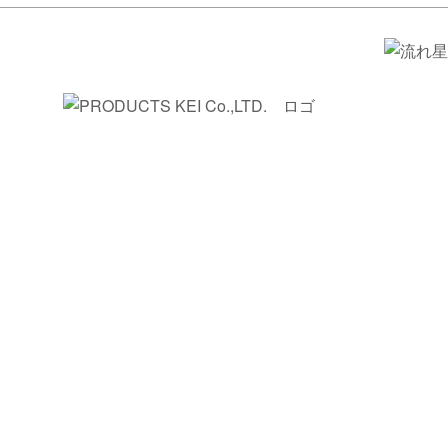
光ファイバー照明で、
空間に新たな価値を創造する
光ファイバー照明は、光の演出によって空間
に新たな価値を創造することができます。
例えば、星空天井や水中照明などの演出は、
感動や癒し・美しさで人々を魅了します。
空間の雰囲気を演出するのにも効果的で、マ
ンションや店舗・美術館やホテルなど、様々
な空間をより魅力的に彩ります。
当社は光ファイバー照明システムを構築して
おり、あらゆるご依頼に柔軟に対応し、新た