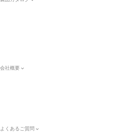
製品カタログ
光ファイバー
関連用語集
光学・照明
関連用語集
光源装置・器具
関連用語集
会社概要

会社概要
主要納入工事
ご案内・ブログ一覧
ご依頼のながれ
対応エリア
個人情報保護方針
よくあるご質問

よくあるご質問