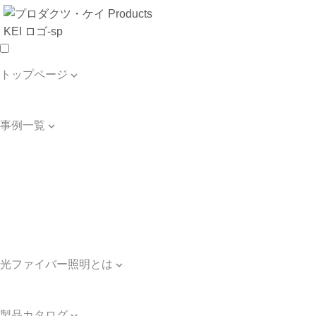
トップページ

トップページ
事例一覧

事例一覧
星空天井の事例
水中照明の事例
壁面照明の事例
床照明の事例
その他の照明の事例
光ファイバー照明とは

光ファイバー照明とは
製品カタログ
