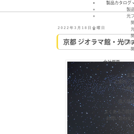
製品カタログ
製
光
2022年3月18日金曜日
京都 ジオラマ館・光フ
光源
会社概要

主
ご案内・
ご依
個人情
よくあるご質問
お問い合わせ