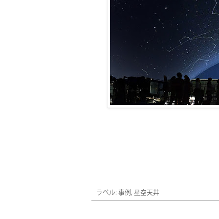
お
ラベル:
事例
,
星空天井