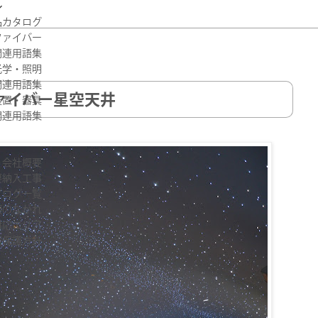

品カタログ
ファイバー
関連用語集
光学・照明
関連用語集
ァイバー星空天井
装置・器具
関連用語集
会社概要
要納入工事
ブログ一覧
頼のながれ
対応エリア
報保護方針