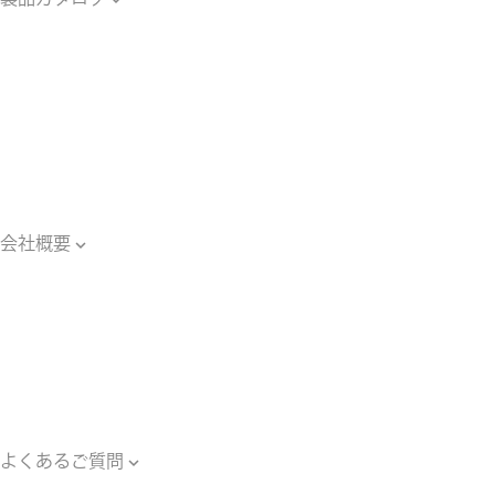
製品カタログ
光ファイバー
関連用語集
光学・照明
関連用語集
光源装置・器具
関連用語集
会社概要

会社概要
主要納入工事
ご案内・ブログ一覧
ご依頼のながれ
対応エリア
個人情報保護方針
よくあるご質問

よくあるご質問