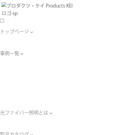
トップページ

トップページ
事例一覧

事例一覧
星空天井の事例
水中照明の事例
壁面照明の事例
床照明の事例
その他の照明の事例
光ファイバー照明とは

光ファイバー照明とは
製品カタログ
