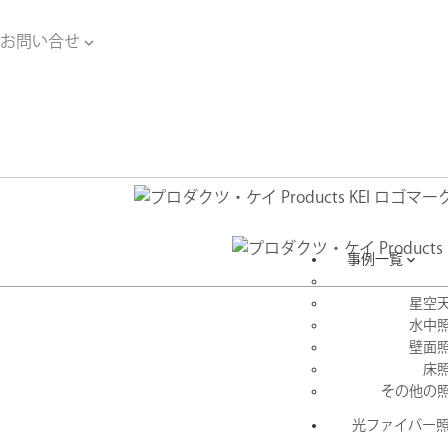
お問い合せ

お問い合せ
事例一覧

星空
水中
壁面
床
その他の
光ファイバー