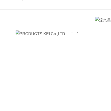
光ファイバー照明で、
空間に新たな価値を創造する
光ファイバー照明は、光の演出によって空間
に新たな価値を創造することができます。
例えば、星空天井や水中照明などの演出は、
感動や癒し・美しさで人々を魅了します。
空間の雰囲気を演出するのにも効果的で、マ
ンションや店舗・美術館やホテルなど、様々
な空間をより魅力的に彩ります。
当社は光ファイバー照明システムを構築して