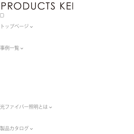
トップページ

トップページ
事例一覧

事例一覧
星空天井の事例
水中照明の事例
壁面照明の事例
床照明の事例
その他の照明の事例
光ファイバー照明とは

光ファイバー照明とは
製品カタログ
