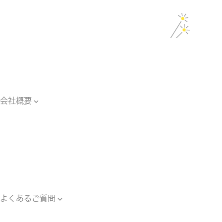
製品カタログ
光ファイバー
関連用語集
光学・照明
関連用語集
光源装置・器具
関連用語集
会社概要

会社概要
主要納入工事
ご案内・ブログ一覧
ご依頼のながれ
対応エリア
個人情報保護方針
よくあるご質問

よくあるご質問