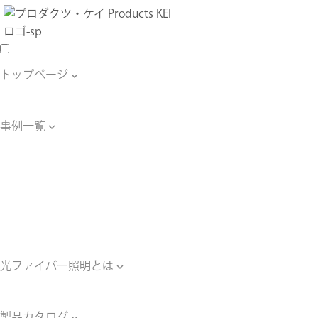
トップページ

トップページ
事例一覧

事例一覧
星空天井の事例
水中照明の事例
壁面照明の事例
床照明の事例
その他の照明の事例
光ファイバー照明とは

光ファイバー照明とは
製品カタログ
