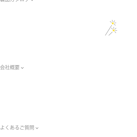
製品カタログ
光ファイバー
関連用語集
光学・照明
関連用語集
光源装置・器具
関連用語集
会社概要

会社概要
主要納入工事
ご案内・ブログ一覧
ご依頼のながれ
対応エリア
個人情報保護方針
よくあるご質問

よくあるご質問