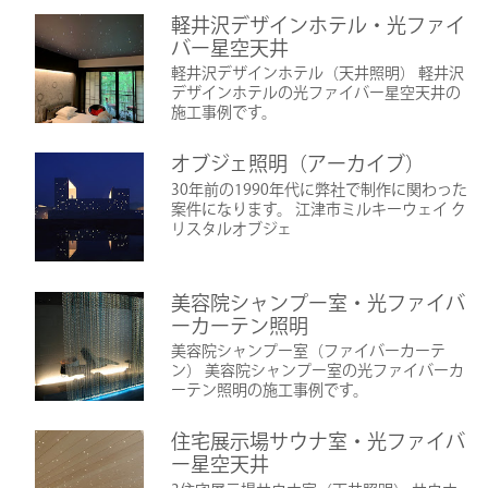
軽井沢デザインホテル・光ファイ
バー星空天井
軽井沢デザインホテル（天井照明） 軽井沢
デザインホテルの光ファイバー星空天井の
施工事例です。
オブジェ照明（アーカイブ）
30年前の1990年代に弊社で制作に関わった
案件になります。 江津市ミルキーウェイ ク
リスタルオブジェ
美容院シャンプー室・光ファイバ
ーカーテン照明
美容院シャンプー室（ファイバーカーテ
ン） 美容院シャンプー室の光ファイバーカ
ーテン照明の施工事例です。
住宅展示場サウナ室・光ファイバ
ー星空天井