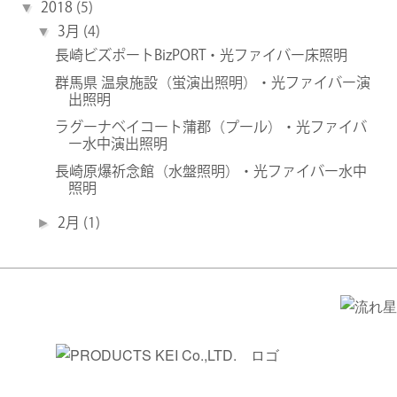
▼
2018
(5)
▼
3月
(4)
長崎ビズポートBizPORT・光ファイバー床照明
群馬県 温泉施設（蛍演出照明）・光ファイバー演
出照明
ラグーナベイコート蒲郡（プール）・光ファイバ
ー水中演出照明
長崎原爆祈念館（水盤照明）・光ファイバー水中
照明
►
2月
(1)